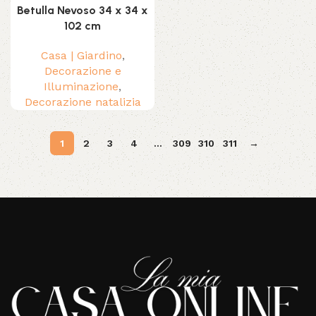
Betulla Nevoso 34 x 34 x
102 cm
Casa | Giardino
,
Decorazione e
Illuminazione
,
Decorazione natalizia
1
2
3
4
…
309
310
311
→
Read More