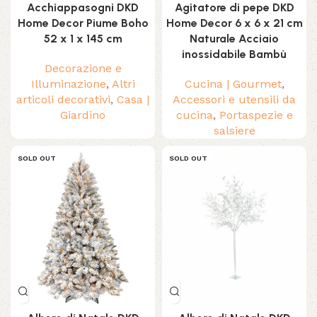
Acchiappasogni DKD
Agitatore di pepe DKD
Home Decor Piume Boho
Home Decor 6 x 6 x 21 cm
52 x 1 x 145 cm
Naturale Acciaio
inossidabile Bambù
Decorazione e
Illuminazione
,
Altri
Cucina | Gourmet
,
articoli decorativi
,
Casa |
Accessori e utensili da
Giardino
cucina
,
Portaspezie e
salsiere
SOLD OUT
SOLD OUT