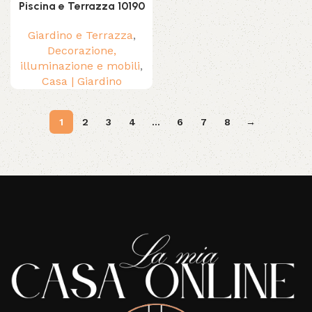
Piscina e Terrazza 10190
Giardino e Terrazza
,
Decorazione,
illuminazione e mobili
,
Casa | Giardino
1
2
3
4
…
6
7
8
→
Read More