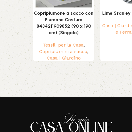
Copripiumone a sacco con
Lime Stanley
Piumone Costura
Casa | Giardi
8434211909852 (90 x 190
e Ferr
cm) (Singolo)
Tessili per la Casa
,
Copripiumini a sacco
,
Casa | Giardino
Read More