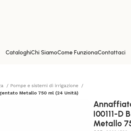
Cataloghi
Chi Siamo
Come Funziona
Contattaci
zza
Pompe e sistemi di irrigazione
gentato Metallo 750 ml (24 Unità)
Annaffiat
I00111-D 
Metallo 7