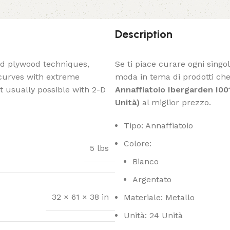
Description
ed plywood techniques,
Se ti piace curare ogni singo
 curves with extreme
moda in tema di prodotti che 
t usually possible with 2-D
Annaffiatoio Ibergarden I00
Unità)
al miglior prezzo.
Tipo: Annaffiatoio
Colore:
5 lbs
Bianco
Argentato
32 × 61 × 38 in
Materiale: Metallo
Unità: 24 Unità