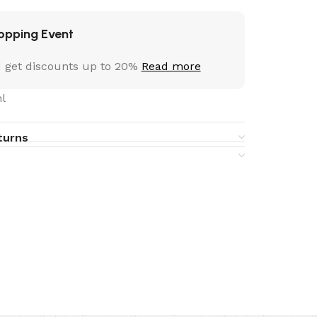
opping Event
 get discounts up to 20%
Read more
l
turns