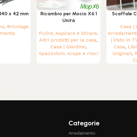
 140 x 42 mm
Ricambio per Mocio X6 1
Scaffale 
Unità
no
,
Bricolage
Casa | 
amenta
Pulire, Aspirare e Stirare
,
Arredament
Altri prodotti per la casa
,
| Visto in T
Casa | Giardino
,
Casa
,
Libr
Spazzoloni, scope e moci
Originali
,
R
C
Categorie
Arredamento