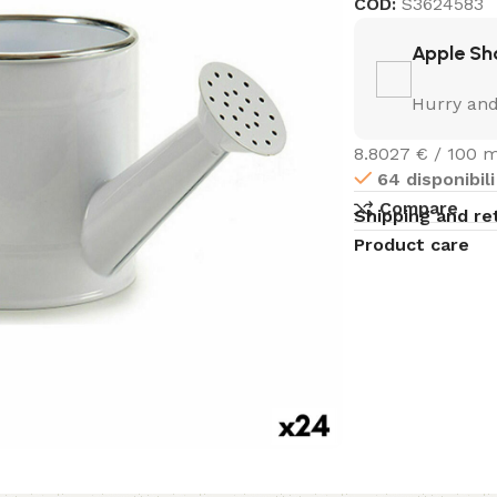
COD:
S3624583
Apple Sh
Hurry and
8.8027 € / 100 m
64 disponibili
Compare
Shipping and re
Product care