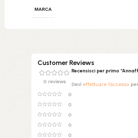
MARCA
Customer Reviews
Recensisci per primo “Annaff
0 reviews
Devi
effettuare l’accesso
per
0
0
0
0
0