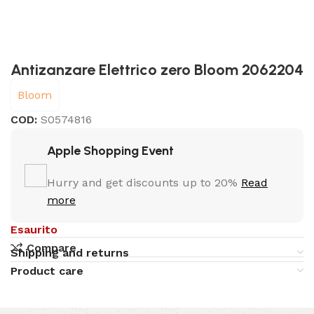
Antizanzare Elettrico zero Bloom 2062204
Bloom
COD:
S0574816
Apple Shopping Event
Hurry and get discounts up to 20%
Read
more
Esaurito
Compare
Shipping and returns
Product care