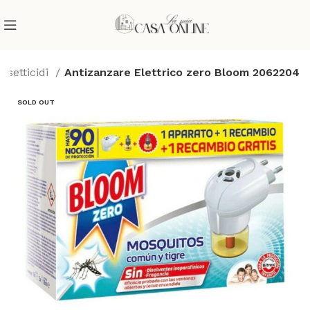
Insetticidi
Antizanzare Elettrico zero Bloom 2062204
SOLD OUT