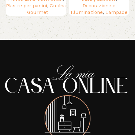
Piastre per panini
,
Cucina
Decorazione e
| Gourmet
Illuminazione
,
Lampade
Read More