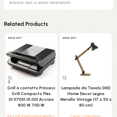
Ancora non ci sono recensioni.
Related Products
SOLD OUT
SOLD OUT
Grill a contatto Princess
Lampada da Tavolo DKD
L
Grill Compacto Flex
Home Decor Legno
01.117001.01.001 Acciaio
Metallo Vintage (17 x 50 x
C
800 W 700 W
80 cm)
Piccoli Elettrodomestici
,
Casa | Giardino
,