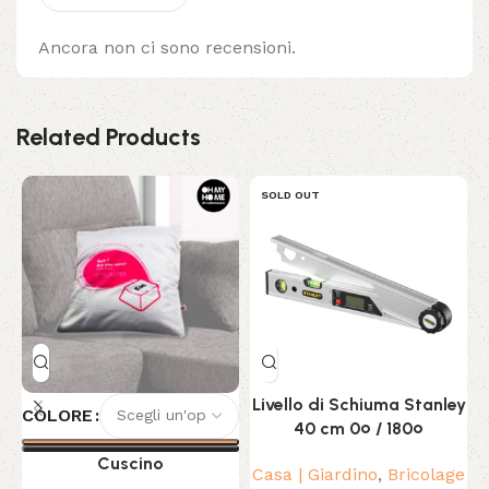
Ancora non ci sono recensioni.
Related Products
SOLD OUT
Livello di Schiuma Stanley
COLORE
40 cm 0º / 180º
Cuscino
Casa | Giardino
,
Bricolage
P