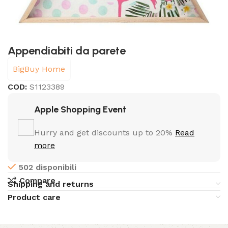
Appendiabiti da parete
BigBuy Home
COD:
S1123389
Apple Shopping Event
Hurry and get discounts up to 20%
Read
more
502 disponibili
Compare
Shipping and returns
Product care