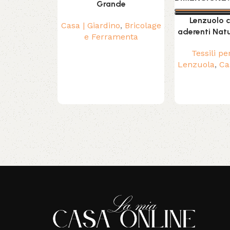
Grande
Lenzuolo c
Casa | Giardino
,
Bricolage
aderenti Natu
e Ferramenta
Tessili pe
Lenzuola
,
Ca
Read More