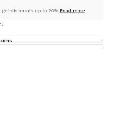
 get discounts up to 20%
Read more
ml
turns