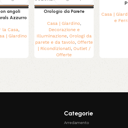
p
on angoli
Orologio da Parete
Casa | Giard
rals Azzurro
e Fer
Casa | Giardino
,
r la Casa
,
Decorazione e
sa | Giardino
Illuminazione
,
Orologi da
parete e da tavolo
,
Offerte
| Ricondizionati
,
Outlet /
Offerte
Categorie
Arredamento