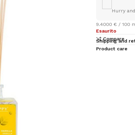
Hurry and
9.4000 € / 100 
Esaurito
Compare
Shipping and re
Product care