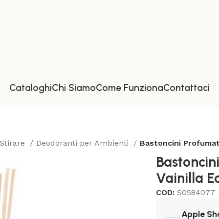
Cataloghi
Chi Siamo
Come Funziona
Contattaci
 Stirare
Deodoranti per Ambienti
Bastoncini Profumat
Bastoncin
Vainilla 
COD:
S0584077
Apple Sh