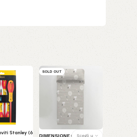
SOLD OUT
SOLD OUT
viti Stanley (6
Ventilator
DIMENSIONE