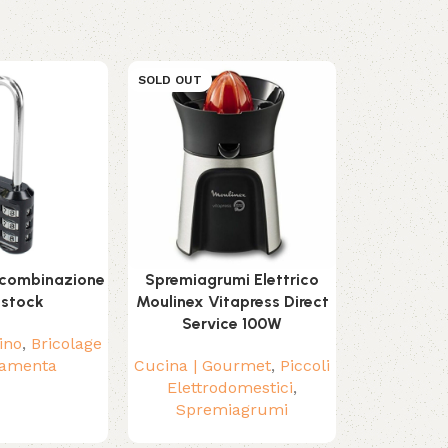
SOLD OUT
SOLD OUT
 combinazione
Spremiagrumi Elettrico
Spremiagr
estock
Moulinex Vitapress Direct
Philips HR
Service 100W
ino
,
Bricolage
ramenta
Cucina | Gourmet
,
Piccoli
Cucina | G
Elettrodomestici
,
Elettr
Spremiagrumi
Spre