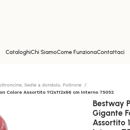
Cataloghi
Chi Siamo
Come Funziona
Contattaci
oltroncine, Sedie a dondolo, Poltrone
on Colore Assortito 112x112x66 cm Interno 75052
Bestway P
Gigante F
Assortito