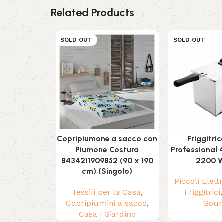
Related Products
SOLD OUT
SOLD OUT
Copripiumone a sacco con
Friggitri
Piumone Costura
Professional
8434211909852 (90 x 190
2200 
cm) (Singolo)
Piccoli Elet
Tessili per la Casa
,
Friggitrici
Copripiumini a sacco
,
Gou
Casa | Giardino