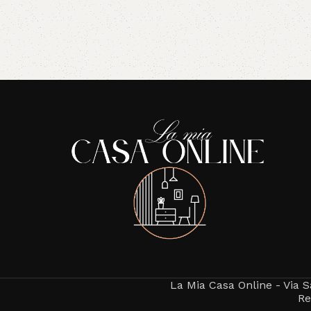
Read More
La Mia Casa Online - Via S
Re