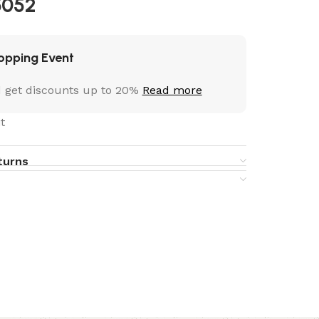
5052
opping Event
 get discounts up to 20%
Read more
t
turns