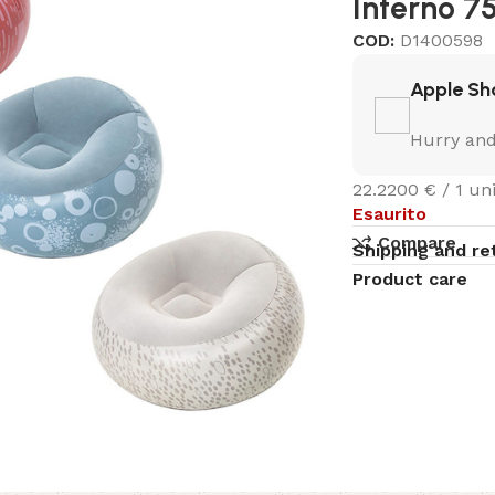
Interno 7
COD:
D1400598
Apple Sh
Hurry and
22.2200 € / 1 uni
Esaurito
Compare
Shipping and re
Product care