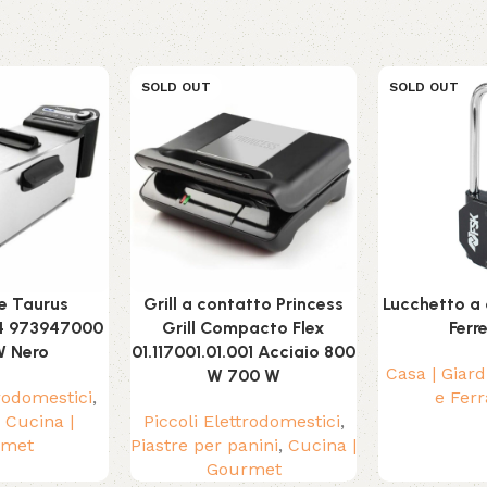
SOLD OUT
SOLD OUT
ce Taurus
Grill a contatto Princess
Lucchetto a
 4 973947000
Grill Compacto Flex
Ferr
W Nero
01.117001.01.001 Acciaio 800
Casa | Giard
W 700 W
trodomestici
,
e Fer
,
Cucina |
Piccoli Elettrodomestici
,
rmet
Piastre per panini
,
Cucina |
Gourmet