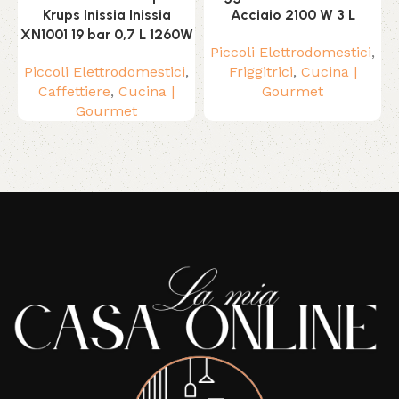
Krups Inissia Inissia
Acciaio 2100 W 3 L
XN1001 19 bar 0,7 L 1260W
Piccoli Elettrodomestici
,
Piccoli Elettrodomestici
,
Friggitrici
,
Cucina |
Caffettiere
,
Cucina |
Gourmet
Gourmet
Read More