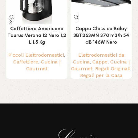
Caffettiera Americana
Cappa Classica Balay
Taurus Verona 12 Nero 1,2
3BT263MN 370 m3/h 54
L 1,5 Kg
dB 146W Nero
P
Piccoli Elettrodomestici
,
Elettrodomestici da
M
Caffettiere
,
Cucina |
Cucina
,
Cappe
,
Cucina |
Gourmet
Gourmet
,
Regali Originali
,
Regali per la Casa
Read More