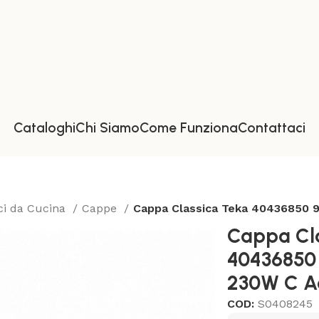
Cataloghi
Chi Siamo
Come Funziona
Contattaci
ci da Cucina
Cappe
Cappa Classica Teka 40436850 9
Cappa Cla
40436850
230W C Ac
COD:
S0408245