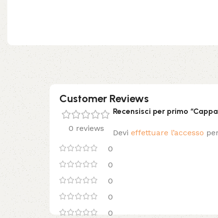
Customer Reviews
Recensisci per primo “Capp
0 reviews
Devi
effettuare l’accesso
per
0
0
0
0
0