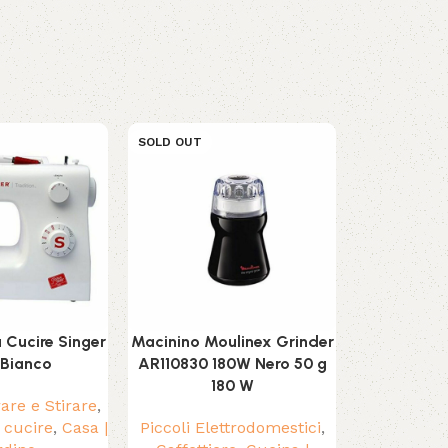
SOLD OUT
SOLD OUT
Cucire Singer
Macinino Moulinex Grinder
Tritatutto
Bianco
AR110830 180W Nero 50 g
Acciaio 450
180 W
rare e Stirare
,
Cucina | G
 cucire
,
Casa |
Piccoli Elettrodomestici
,
Elettrodome