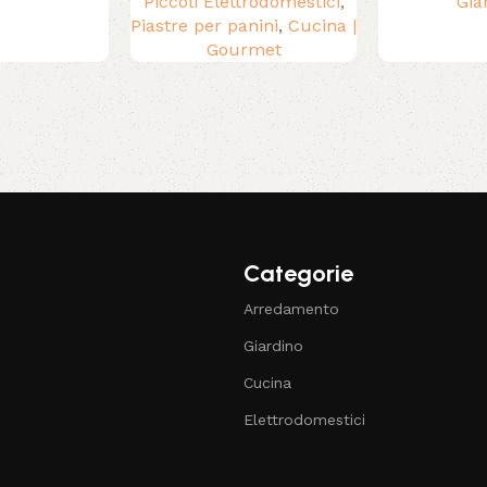
Piccoli Elettrodomestici
,
Gia
Piastre per panini
,
Cucina |
Gourmet
Categorie
Arredamento
Giardino
Cucina
Elettrodomestici