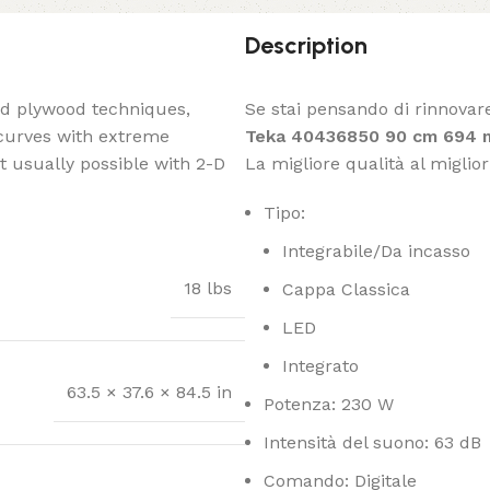
Description
ed plywood techniques,
Se stai pensando di rinnovar
 curves with extreme
Teka 40436850 90 cm 694 m
t usually possible with 2-D
La migliore qualità al miglio
Tipo:
Integrabile/Da incasso
18 lbs
Cappa Classica
LED
Integrato
63.5 × 37.6 × 84.5 in
Potenza: 230 W
Intensità del suono: 63 dB
Comando: Digitale