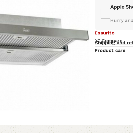
Apple Sh
Hurry and
Esaurito
Compare
Shipping and re
Product care