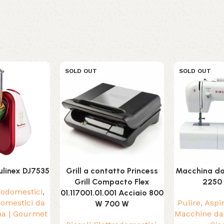
SOLD OUT
SOLD OUT
ulinex DJ7535
Grill a contatto Princess
Macchina da 
Grill Compacto Flex
2250 
trodomestici
,
01.117001.01.001 Acciaio 800
domestici da
Pulire, Aspi
W 700 W
na | Gourmet
Macchine da