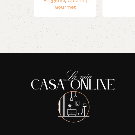
Friggitrici
,
Cucina |
Gourmet
Read More