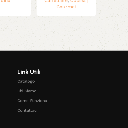
rdino
Caffettiere
,
Cucina |
Gourmet
Link Utili
Catalogo
Chi Siamo
Come Funziona
Contattaci