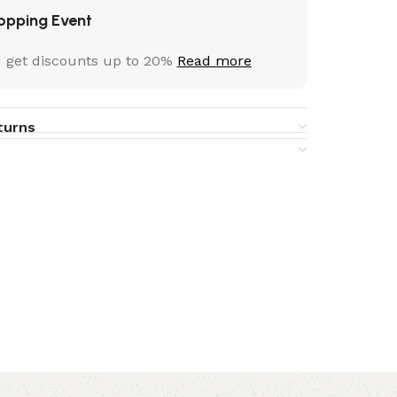
opping Event
 get discounts up to 20%
Read more
turns