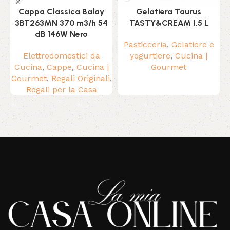
Cappa Classica Balay
Gelatiera Taurus
3BT263MN 370 m3/h 54
TASTY&CREAM 1,5 L
dB 146W Nero
Pasticceria
,
Gelatiere e
Elettrodomestici da
yogurtiere
,
Cucina |
Cucina
,
Cappe
,
Cucina |
Gourmet
c
Gourmet
,
Regali Originali
,
Regali per la Casa
Read More