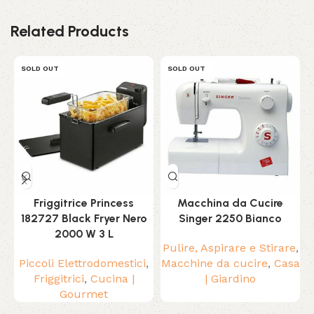
Related Products
SOLD OUT
SOLD OUT
Friggitrice Princess
Macchina da Cucire
182727 Black Fryer Nero
Singer 2250 Bianco
2000 W 3 L
Pulire, Aspirare e Stirare
,
Piccoli Elettrodomestici
,
Macchine da cucire
,
Casa
Friggitrici
,
Cucina |
| Giardino
Gourmet