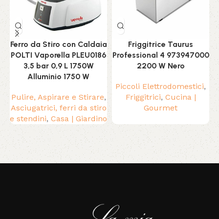
Ferro da Stiro con Caldaia
Friggitrice Taurus
POLTI Vaporella PLEU0186
Professional 4 973947000
3,5 bar 0,9 L 1750W
2200 W Nero
Alluminio 1750 W
Piccoli Elettrodomestici
,
Pulire, Aspirare e Stirare
,
Friggitrici
,
Cucina |
Asciugatrici, ferri da stiro
Gourmet
e stendini
,
Casa | Giardino
Read More