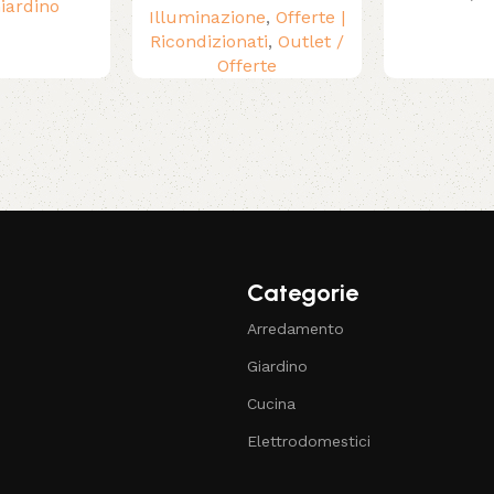
iardino
Illuminazione
,
Offerte |
Ricondizionati
,
Outlet /
Offerte
Categorie
Arredamento
Giardino
Cucina
Elettrodomestici