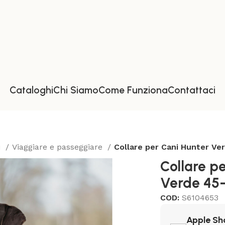
Cataloghi
Chi Siamo
Come Funziona
Contattaci
i
Viaggiare e passeggiare
Collare per Cani Hunter Ve
Collare p
Verde 45
COD:
S6104653
Apple Sh