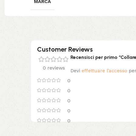
MARCA
Customer Reviews
Recensisci per primo “Collar
0 reviews
Devi
effettuare l’accesso
per
0
0
0
0
0