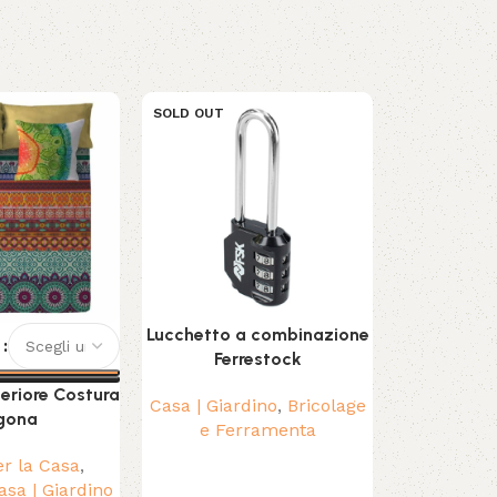
SOLD OUT
Lucchetto a combinazione
Ricambio p
E
Ferrestock
U
eriore Costura
Casa | Giardino
,
Bricolage
Pulire, Asp
gona
e Ferramenta
Altri prodo
Casa |
er la Casa
,
Spazzoloni
asa | Giardino