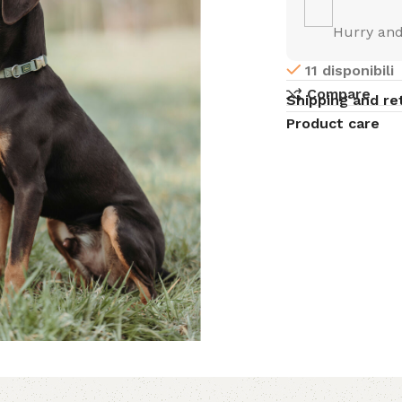
Hurry and
11 disponibili
Compare
Shipping and re
Product care