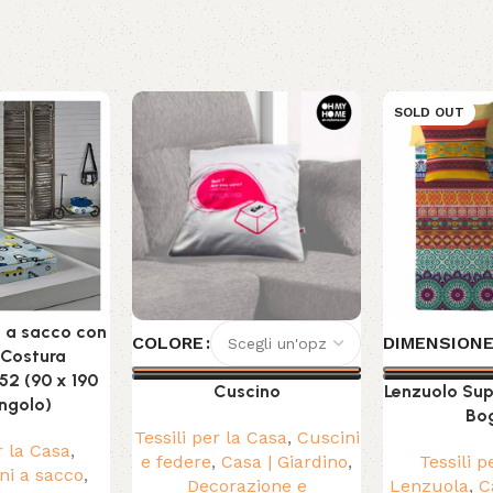
SOLD OUT
 a sacco con
COLORE
DIMENSION
 Costura
52 (90 x 190
Cuscino
Lenzuolo Sup
ngolo)
Bo
Tessili per la Casa
,
Cuscini
r la Casa
,
e federe
,
Casa | Giardino
,
Tessili p
ni a sacco
,
Decorazione e
Lenzuola
,
C