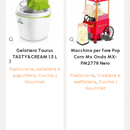
Gelatiera Taurus
Macchina per fare Pop
TASTY&CREAM 1,5 L
Corn Mx Onda MX-
PM2778 Nero
Pasticceria
,
Gelatiere e
yogurtiere
,
Cucina |
Pasticceria
,
Crepiere e
Gourmet
waffeliera
,
Cucina |
Gourmet
C