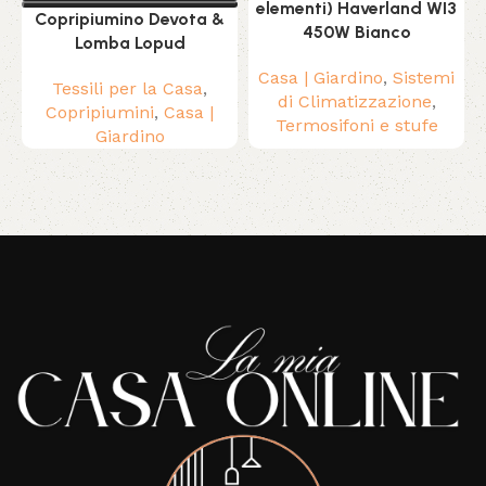
elementi) Haverland WI3
Copripiumino Devota &
450W Bianco
Lomba Lopud
Casa | Giardino
,
Sistemi
Tessili per la Casa
,
di Climatizzazione
,
Copripiumini
,
Casa |
Termosifoni e stufe
Giardino
Read More