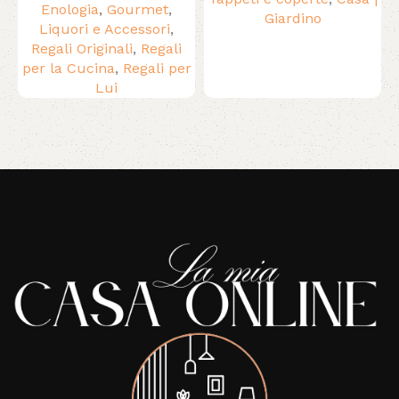
Enologia
,
Gourmet
,
Giardino
Liquori e Accessori
,
Regali Originali
,
Regali
per la Cucina
,
Regali per
Lui
Read More