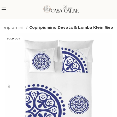
opripiumini
Copripiumino Devota & Lomba Klein Geo
SOLD OUT