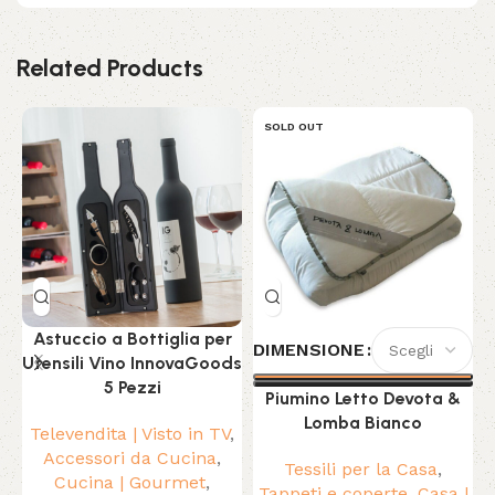
Related Products
SOLD OUT
Astuccio a Bottiglia per
DIMENSIONE
Utensili Vino InnovaGoods
5 Pezzi
Piumino Letto Devota &
Lomba Bianco
Televendita | Visto in TV
,
Accessori da Cucina
,
Tessili per la Casa
,
Cucina | Gourmet
,
Tappeti e coperte
,
Casa |