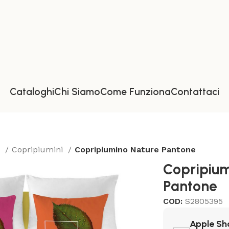
Cataloghi
Chi Siamo
Come Funziona
Contattaci
a
Copripiumini
Copripiumino Nature Pantone
Copripium
Pantone
COD:
S2805395
Apple Sh