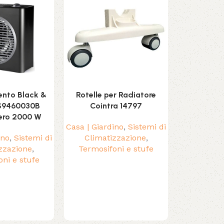
nto Black &
Rotelle per Radiatore
Umidificato
S9460030B
Cointra 14797
2 L 2
ro 2000 W
Casa | Giardino
,
Sistemi di
Casa | Giar
ino
,
Sistemi di
Climatizzazione
,
Climat
zzazione
,
Termosifoni e stufe
Umid
oni e stufe