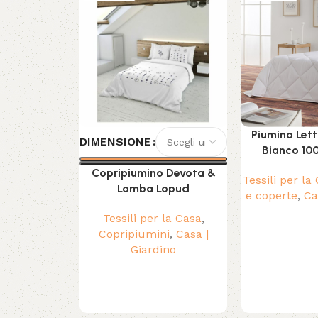
Piumino Lett
DIMENSIONE
Bianco 100
Copripiumino Devota &
Tessili per la
Lomba Lopud
e coperte
,
Ca
Tessili per la Casa
,
Copripiumini
,
Casa |
Giardino