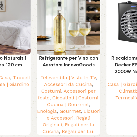
o Naturals 1
Refrigerante per Vino con
Riscaldame
 x 120 cm
Aeratore InnovaGoods
Decker E
2000W Ne
 Casa
,
Tappeti
Televendita | Visto in TV
,
sa | Giardino
Accessori da Cucina
,
Casa | Giard
Costumi
,
Accessori per
Climati
feste
,
Giocattoli | Costumi
,
Termosif
Cucina | Gourmet
,
Enologia
,
Gourmet
,
Liquori
e Accessori
,
Regali
Originali
,
Regali per la
Cucina
,
Regali per Lui