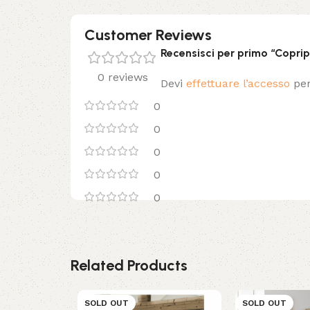
Customer Reviews
Recensisci per primo “Copri
0 reviews
Devi
effettuare l’accesso
per
0
0
0
0
0
Related Products
SOLD OUT
SOLD OUT