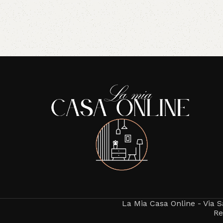
Read More
La Mia Casa Online - Via S
Re