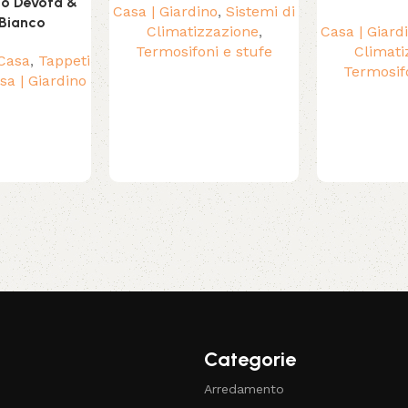
to Devota &
Casa | Giardino
,
Sistemi di
Bianco
Climatizzazione
,
Casa | Giard
Termosifoni e stufe
Climati
 Casa
,
Tappeti
Termosif
sa | Giardino
Categorie
Arredamento