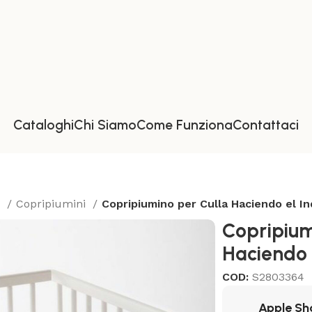
Cataloghi
Chi Siamo
Come Funziona
Contattaci
a
Copripiumini
Copripiumino per Culla Haciendo el In
Copripium
Haciendo e
COD:
S2803364
Apple Sh