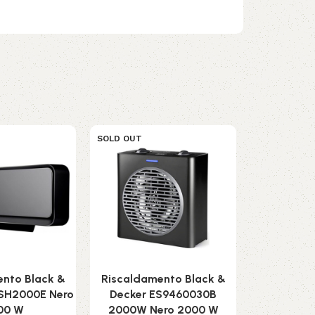
SOLD OUT
SOLD OUT
nto Black &
Riscaldamento Black &
Stendino 
SH2000E Nero
Decker ES9460030B
Scarpe Inn
00 W
2000W Nero 2000 W
4