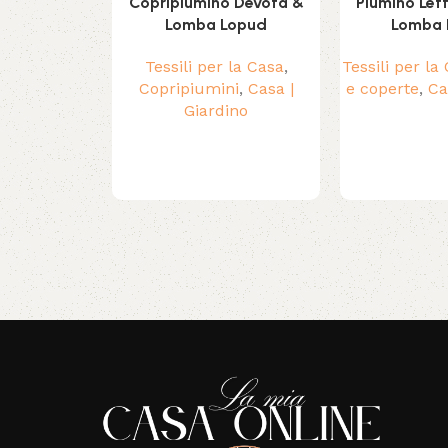
Copripiumino Devota &
Piumino Let
Lomba Lopud
Lomba 
Tessili per la Casa
,
Tessili per la
Copripiumini
,
Casa |
e coperte
,
Ca
Giardino
Read More