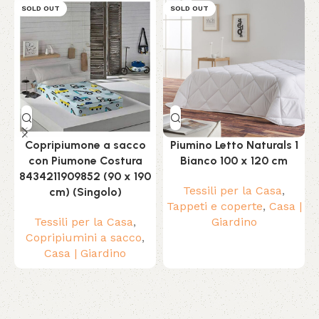
SOLD OUT
SOLD OUT
Copripiumone a sacco
Piumino Letto Naturals 1
con Piumone Costura
Bianco 100 x 120 cm
8434211909852 (90 x 190
Tessili per la Casa
,
cm) (Singolo)
Tappeti e coperte
,
Casa |
Tessili per la Casa
,
Giardino
Copripiumini a sacco
,
Casa | Giardino
Read More