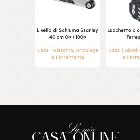
Livello di Schiuma Stanley
Lucchetto a 
40 cm 0º / 180º
Ferre
Casa | Giardino
,
Bricolage
Casa | Giardi
e Ferramenta
e Ferr
Read More