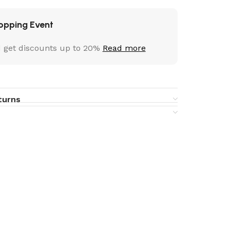
opping Event
 get discounts up to 20%
Read more
turns