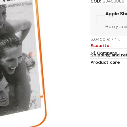
COD:
S3403086
Apple Sh
Hurry and
5.0400 € / 1 l
Esaurito
Compare
Shipping and re
Product care