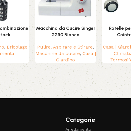
combinazione
Macchina da Cucire Singer
Rotelle p
stock
2250 Bianco
Cointr
no
,
Bricolage
Pulire, Aspirare e Stirare
,
Casa | Giard
amenta
Macchine da cucire
,
Casa |
Climati
Giardino
Termosif
Categorie
Arredamento