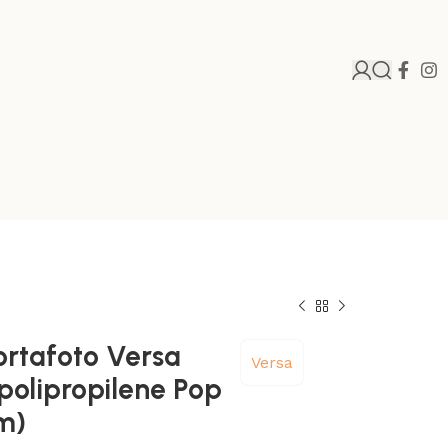
ortafoto Versa
Versa
polipropilene Pop
m)