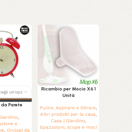
SOLD OUT
Ricambio per Mocio X6 1
Riscaldame
Unità
S&P TL-20
1000 
 da Parete
Pulire, Aspirare e Stirare
,
Altri prodotti per la casa
,
Casa | Giar
Giardino
,
Casa | Giardino
,
Climat
zione e
Spazzoloni, scope e moci
Termosi
ne
,
Orologi da