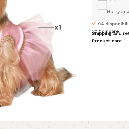
Hurry and
94 disponibili
Compare
Shipping and re
Product care