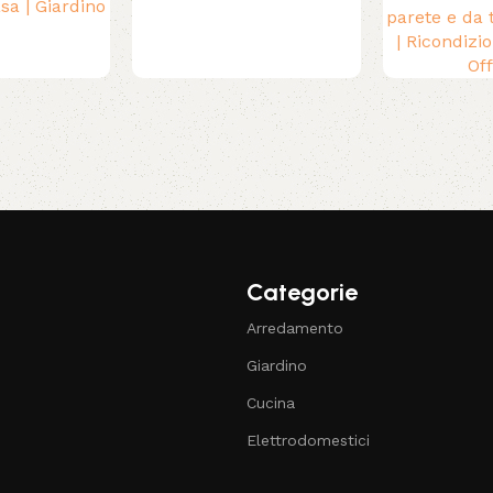
sa | Giardino
parete e da 
| Ricondizio
Of
Categorie
Arredamento
Giardino
Cucina
Elettrodomestici