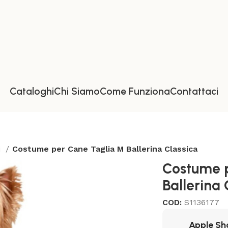
Cataloghi
Chi Siamo
Come Funziona
Contattaci
i
Costume per Cane Taglia M Ballerina Classica
Costume 
Ballerina 
COD:
S1136177
Apple Sh