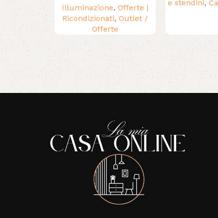
e stendini
,
Ca
Illuminazione
,
Offerte |
Ricondizionati
,
Outlet /
Offerte
Read More