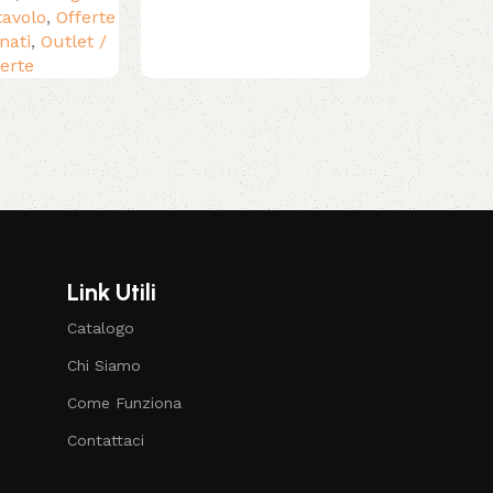
tavolo
,
Offerte
nati
,
Outlet /
ferte
Link Utili
Catalogo
Chi Siamo
Come Funziona
Contattaci