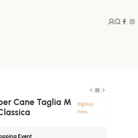
per Cane Taglia M
BigBuy
Classica
Pets
opping Event