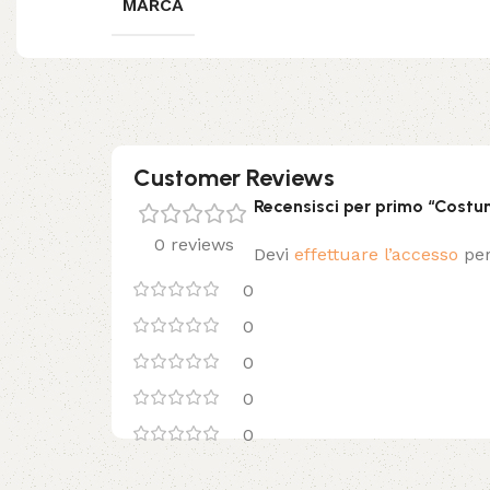
MARCA
Customer Reviews
Recensisci per primo “Costu
0 reviews
Devi
effettuare l’accesso
per
0
0
0
0
0