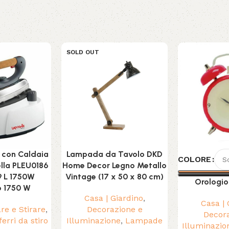
SOLD OUT
o con Caldaia
Lampada da Tavolo DKD
COLORE
lla PLEU0186
Home Decor Legno Metallo
9 L 1750W
Vintage (17 x 50 x 80 cm)
Orologio
o 1750 W
Casa | Giardino
,
Casa | 
are e Stirare
,
Decorazione e
Decora
ferri da stiro
Illuminazione
,
Lampade
Illuminazio