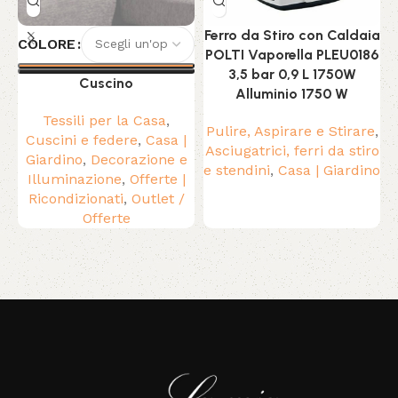
Ferro da Stiro con Caldaia
COLORE
POLTI Vaporella PLEU0186
3,5 bar 0,9 L 1750W
Cuscino
Alluminio 1750 W
a
Tessili per la Casa
,
Pulire, Aspirare e Stirare
,
Cuscini e federe
,
Casa |
Asciugatrici, ferri da stiro
Giardino
,
Decorazione e
e stendini
,
Casa | Giardino
Illuminazione
,
Offerte |
Ricondizionati
,
Outlet /
Offerte
Read More