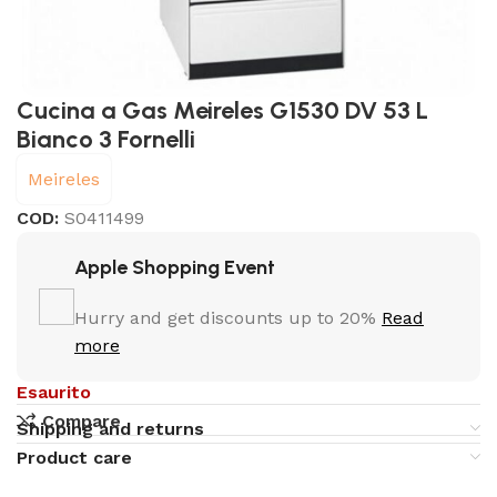
Cucina a Gas Meireles G1530 DV 53 L
Bianco 3 Fornelli
Meireles
COD:
S0411499
Apple Shopping Event
Hurry and get discounts up to 20%
Read
more
Esaurito
Compare
Shipping and returns
Product care