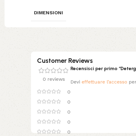
DIMENSIONI
Customer Reviews
Recensisci per primo “Dete
0 reviews
Devi
effettuare l’accesso
per
0
0
0
0
0