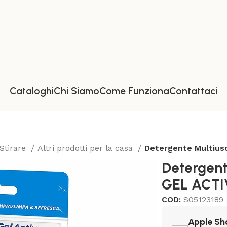
Cataloghi
Chi Siamo
Come Funziona
Contattaci
 Stirare
Altri prodotti per la casa
Detergente Multius
Detergent
GEL ACT
COD:
S05123189
Apple Sh