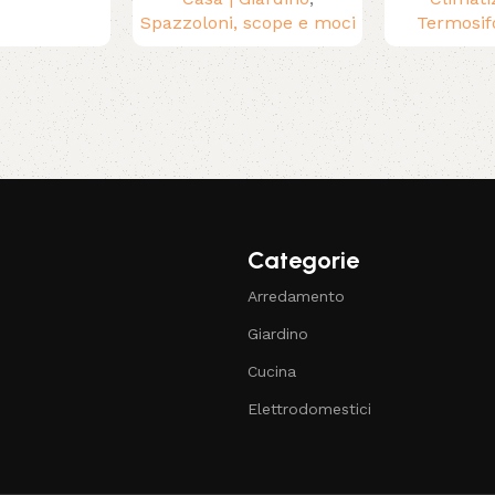
Spazzoloni, scope e moci
Termosif
Categorie
Arredamento
Giardino
Cucina
Elettrodomestici