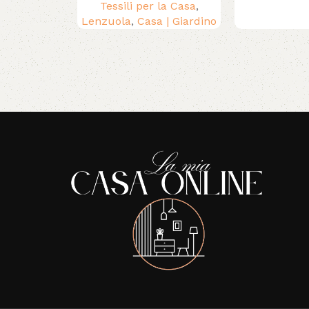
Tessili per la Casa
,
Lenzuola
,
Casa | Giardino
Read More