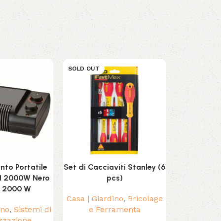
SOLD OUT
SOLD OUT
to Portatile
Set di Cacciaviti Stanley (6
Zaino Troll
N 2000W Nero
pcs)
20 x
 2000 W
Casa | Giardino
,
Bricolage
Casa | Giar
ino
,
Sistemi di
e Ferramenta
e Fe
zzazione
,