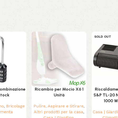
SOLD OUT
combinazione
Ricambio per Mocio X6 1
Riscaldamen
stock
Unità
S&P TL-20 
1000 W
no
,
Bricolage
Pulire, Aspirare e Stirare
,
amenta
Altri prodotti per la casa
,
Casa | Giard
Casa | Giardino
,
Climati