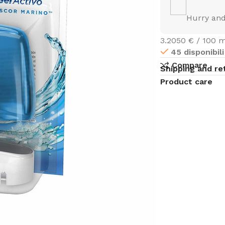
Hurry and
3.2050 € / 100 m
45 disponibili
Compare
Shipping and re
Product care