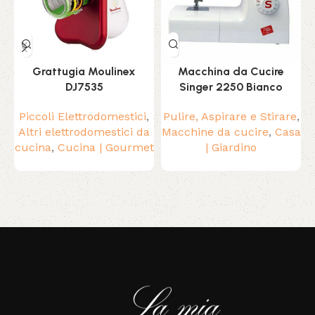
Grattugia Moulinex
Macchina da Cucire
DJ7535
Singer 2250 Bianco
Piccoli Elettrodomestici
,
Pulire, Aspirare e Stirare
,
Altri elettrodomestici da
Macchine da cucire
,
Casa
cucina
,
Cucina | Gourmet
| Giardino
Read More