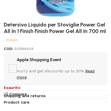
Detersivo Liquido per Stoviglie Power Gel
All In 1 Finish Finish Power Gel All In 700 ml
Finish
COD:
S0584434
Apple Shopping Event
Hurry and get discounts up to 20%
Read
more
Esaurito
Compare
Shipping and returns
Product care