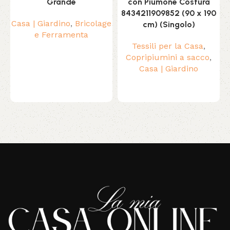
Grande
con Piumone Costura
8434211909852 (90 x 190
Casa | Giardino
,
Bricolage
cm) (Singolo)
e Ferramenta
Tessili per la Casa
,
Copripiumini a sacco
,
Casa | Giardino
Read More