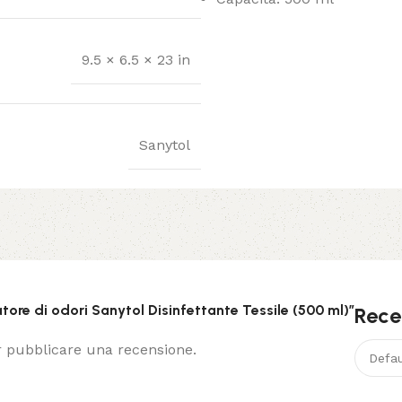
9.5 × 6.5 × 23 in
Sanytol
atore di odori Sanytol Disinfettante Tessile (500 ml)”
Rece
 pubblicare una recensione.