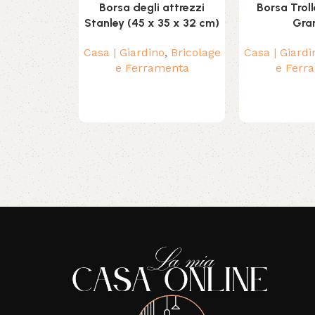
Borsa degli attrezzi
Borsa Troll
Stanley (45 x 35 x 32 cm)
Gra
Casa | Giardino
,
Bricolage
Casa | Giardi
e Ferramenta
e Ferr
Read More