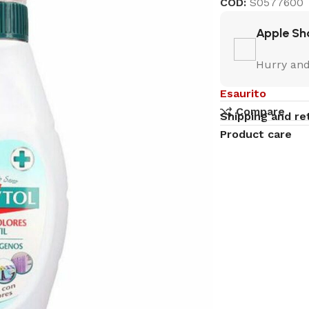
COD:
S0577600
Apple Sh
Hurry and
Esaurito
Compare
Shipping and re
Product care