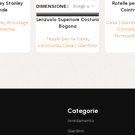
ey Stanley
Rotelle p
DIMENSIONE
nde
Cointr
Lenzuolo Superiore Costura
no
,
Bricolage
Casa | Giard
Bogona
amenta
Climati
Termosif
Tessili per la Casa
,
Lenzuola
,
Casa | Giardino
Categorie
Arredamento
Giardino