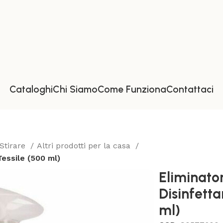
Cataloghi
Chi Siamo
Come Funziona
Contattaci
 Stirare
Altri prodotti per la casa
Tessile (500 ml)
Eliminator
Disinfetta
ml)