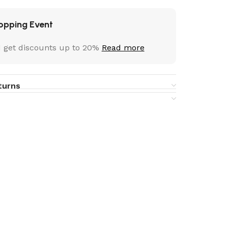
opping Event
 get discounts up to 20%
Read more
turns