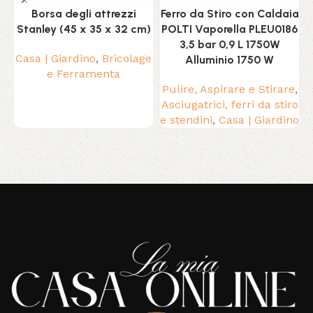
Borsa degli attrezzi
Ferro da Stiro con Caldaia
Stanley (45 x 35 x 32 cm)
POLTI Vaporella PLEU0186
3,5 bar 0,9 L 1750W
Casa | Giardino
,
Bricolage
P
Alluminio 1750 W
e Ferramenta
Pulire, Aspirare e Stirare
,
Asciugatrici, ferri da stiro
e stendini
,
Casa | Giardino
Read More