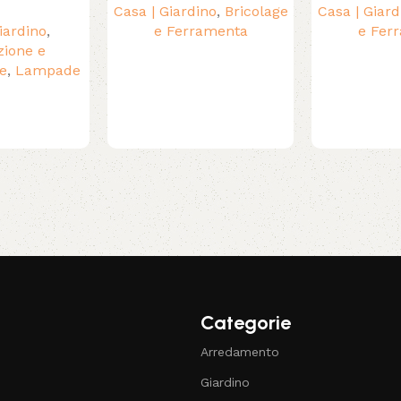
Casa | Giardino
,
Bricolage
Casa | Giard
iardino
,
e Ferramenta
e Fer
zione e
e
,
Lampade
Categorie
Arredamento
Giardino