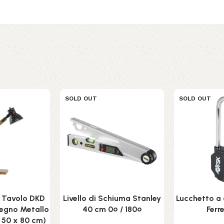
SOLD OUT
SOLD OUT
 Tavolo DKD
Livello di Schiuma Stanley
Lucchetto a
egno Metallo
40 cm 0º / 180º
Ferr
 50 x 80 cm)