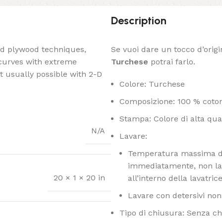
Description
ed plywood techniques,
Se vuoi dare un tocco d’origi
 curves with extreme
Turchese
potrai farlo.
t usually possible with 2-D
Colore: Turchese
Composizione: 100 % coto
Stampa: Colore di alta quali
N/A
Lavare:
Temperatura massima di 
immediatamente, non las
20 × 1 × 20 in
all’interno della lavatrice
Lavare con detersivi non 
Tipo di chiusura: Senza c