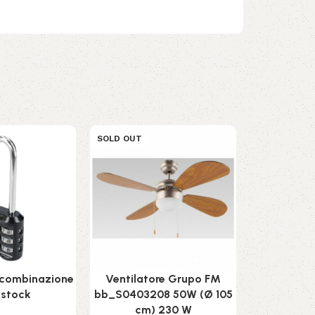
SOLD OUT
SOLD OUT
 combinazione
Ventilatore Grupo FM
Zaino Troll
estock
bb_S0403208 50W (Ø 105
20 x
cm) 230 W