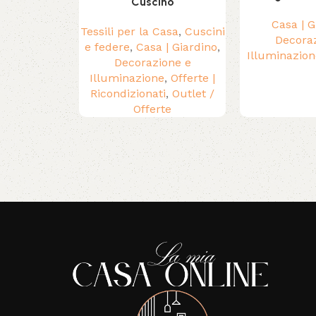
Cuscino
Casa | G
Tessili per la Casa
,
Cuscini
Decora
e federe
,
Casa | Giardino
,
Illuminazion
Decorazione e
Illuminazione
,
Offerte |
Ricondizionati
,
Outlet /
Offerte
Read More