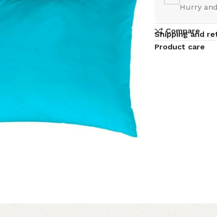
Hurry and
Compare
Shipping and re
Product care