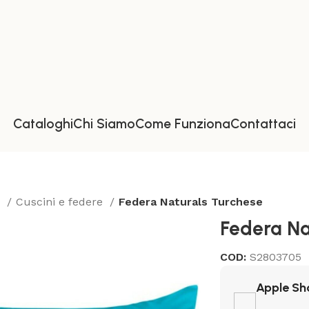
Cataloghi
Chi Siamo
Come Funziona
Contattaci
a
Cuscini e federe
Federa Naturals Turchese
Federa Na
COD:
S2803705
Apple Sh