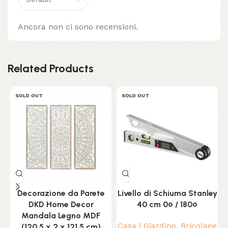
Ancora non ci sono recensioni.
Related Products
SOLD OUT
SOLD OUT
Decorazione da Parete
Livello di Schiuma Stanley
DKD Home Decor
40 cm 0º / 180º
Mandala Legno MDF
Casa | Giardino
,
Bricolage
(120.5 x 2 x 121.5 cm)