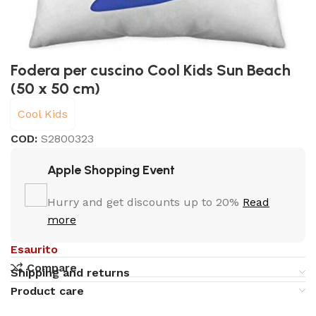
Fodera per cuscino Cool Kids Sun Beach
(50 x 50 cm)
Cool Kids
COD:
S2800323
Apple Shopping Event
Hurry and get discounts up to 20%
Read
more
Esaurito
Compare
Shipping and returns
Product care