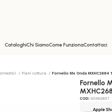
Cataloghi
Chi Siamo
Come Funziona
Contattaci
domestici
Piani cottura
Fornello Mx Onda MXHC2684 
Fornello
MXHC268
COD:
S0462657
Apple Sh