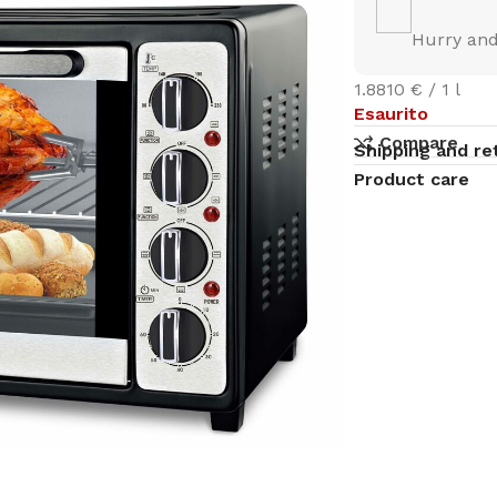
Hurry and
1.8810 € / 1 l
Esaurito
Compare
Shipping and re
Product care