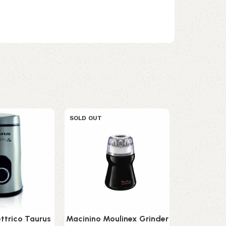
SOLD OUT
SOLD OUT
ettrico Taurus
Macinino Moulinex Grinder
Tostapane