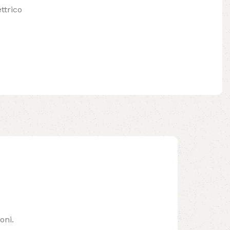
ttrico
oni.