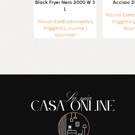
Black Fryer Nero 2000 W 3
Acciaio 2
L
Piccoli Elet
Piccoli Elettrodomestici
,
Friggitrici
Friggitrici
,
Cucina |
Gou
Gourmet
Read More