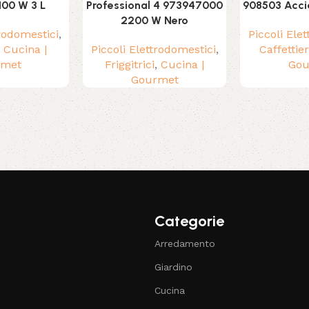
100 W 3 L
Professional 4 973947000
908503 Accia
2200 W Nero
trodomestici
,
Piccoli Ele
,
Cucina |
Piccoli Elettrodomestici
,
Caffettie
rmet
Friggitrici
,
Cucina |
Gou
Gourmet
Categorie
Arredamento
Giardino
Cucina