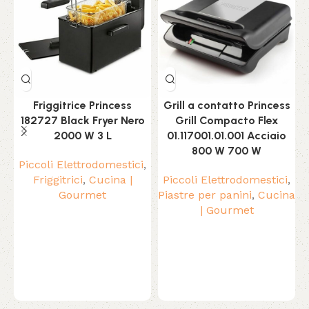
Friggitrice Princess
Grill a contatto Princess
182727 Black Fryer Nero
Grill Compacto Flex
2000 W 3 L
01.117001.01.001 Acciaio
800 W 700 W
Piccoli Elettrodomestici
,
Friggitrici
,
Cucina |
Piccoli Elettrodomestici
,
Gourmet
Piastre per panini
,
Cucina
c
| Gourmet