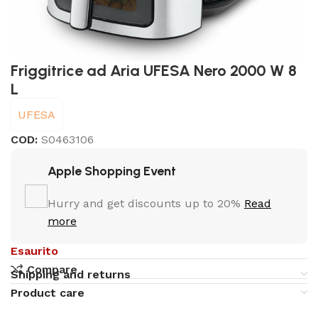
Friggitrice ad Aria UFESA Nero 2000 W 8
L
UFESA
COD:
S0463106
Apple Shopping Event
Hurry and get discounts up to 20%
Read
more
Esaurito
Compare
Shipping and returns
Product care