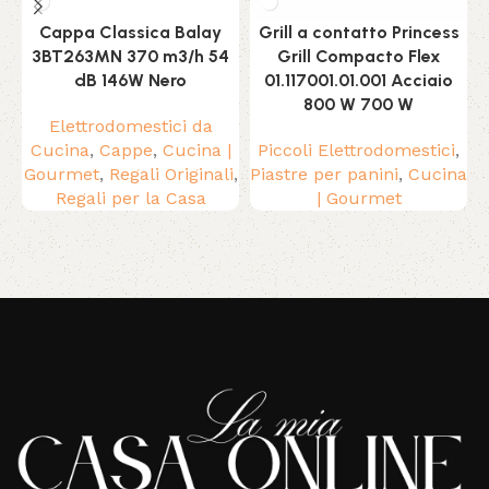
Cappa Classica Balay
Grill a contatto Princess
3BT263MN 370 m3/h 54
Grill Compacto Flex
dB 146W Nero
01.117001.01.001 Acciaio
800 W 700 W
Elettrodomestici da
Cucina
,
Cappe
,
Cucina |
Piccoli Elettrodomestici
,
Gourmet
,
Regali Originali
,
Piastre per panini
,
Cucina
Regali per la Casa
| Gourmet
Read More