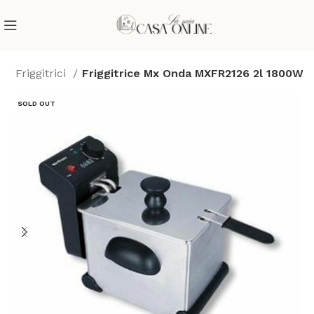
i
Friggitrici
Friggitrice Mx Onda MXFR2126 2l 1800W
SOLD OUT