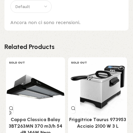
Ancora non ci sono recensioni.
Related Products
SOLD OUT
SOLD OUT
Cappa Classica Balay
Friggitrice Taurus 973953
3BT263MN 370 m3/h 54
Acciaio 2100 W 3 L
dB 146W Nero