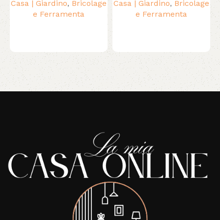
Casa | Giardino
,
Bricolage
Casa | Giardino
,
Bricolage
e Ferramenta
e Ferramenta
Read More