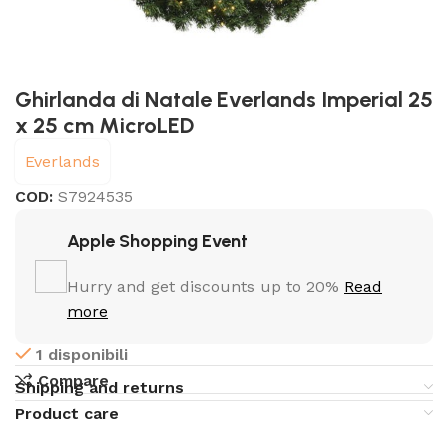
Ghirlanda di Natale Everlands Imperial 25
x 25 cm MicroLED
Everlands
COD:
S7924535
Apple Shopping Event
Hurry and get discounts up to 20%
Read
more
1 disponibili
Compare
Shipping and returns
Product care