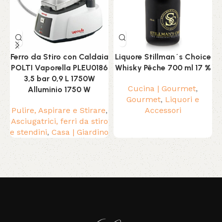
Ferro da Stiro con Caldaia
Liquore Stillman´s Choice
POLTI Vaporella PLEU0186
Whisky Pêche 700 ml 17 %
3,5 bar 0,9 L 1750W
Cucina | Gourmet
,
P
Alluminio 1750 W
Gourmet
,
Liquori e
M
Pulire, Aspirare e Stirare
,
Accessori
Asciugatrici, ferri da stiro
e stendini
,
Casa | Giardino
Read More