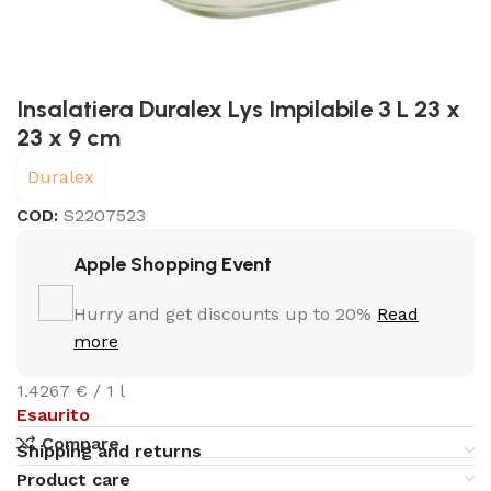
Insalatiera Duralex Lys Impilabile 3 L 23 x
23 x 9 cm
Duralex
COD:
S2207523
Apple Shopping Event
Hurry and get discounts up to 20%
Read
more
1.4267 € / 1 l
Esaurito
Compare
Shipping and returns
Product care