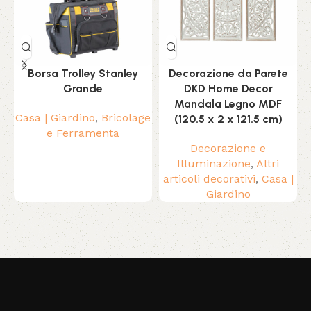
Borsa Trolley Stanley
Decorazione da Parete
Grande
DKD Home Decor
Mandala Legno MDF
M
Casa | Giardino
,
Bricolage
(120.5 x 2 x 121.5 cm)
e Ferramenta
Decorazione e
Illuminazione
,
Altri
articoli decorativi
,
Casa |
Giardino
Read More