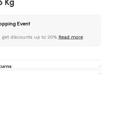
6 Kg
opping Event
 get discounts up to 20%
Read more
turns