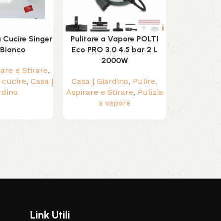
Cucire Singer
Pulitore a Vapore POLTI
Zaino Troll
Bianco
Eco PRO 3.0 4.5 bar 2 L
20 x
2000W
rare e Stirare
,
Casa | Giar
 cucire
,
Casa |
Casa | Giardino
,
Pulire,
e Fe
rdino
Aspirare e Stirare
,
Pulizia
a vapore
Link Utili