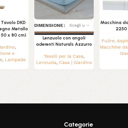
 Tavolo DKD
Macchina da 
DIMENSIONE
egno Metallo
2250 
 50 x 80 cm)
Lenzuolo con angoli
Pulire, Aspi
aderenti Naturals Azzurro
iardino
,
Macchine da
zione e
Gia
Tessili per la Casa
,
e
,
Lampade
Lenzuola
,
Casa | Giardino
Categorie