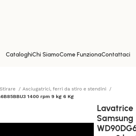
Cataloghi
Chi Siamo
Come Funziona
Contattaci
 Stirare
Asciugatrici, ferri da stiro e stendini
G6B85BBU3 1400 rpm 9 kg 6 Kg
Lavatrice 
Samsung
WD90DG6