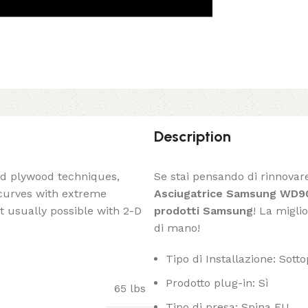
Description
ed plywood techniques,
Se stai pensando di rinnovar
 curves with extreme
Asciugatrice Samsung WD9
t usually possible with 2-D
prodotti Samsung
! La migli
di mano!
Tipo di Installazione: Sott
Prodotto plug-in: Sì
65 lbs
Tipo di presa: Spina EU