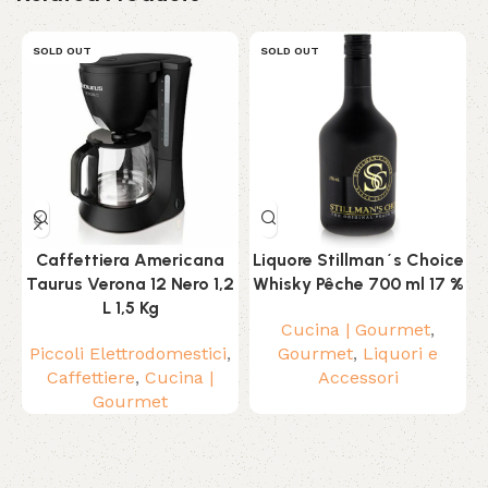
SOLD OUT
SOLD OUT
Caffettiera Americana
Liquore Stillman´s Choice
Taurus Verona 12 Nero 1,2
Whisky Pêche 700 ml 17 %
L 1,5 Kg
Cucina | Gourmet
,
Piccoli Elettrodomestici
,
Gourmet
,
Liquori e
Caffettiere
,
Cucina |
Accessori
Gourmet
Read More