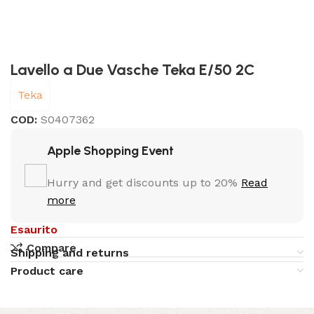
Lavello a Due Vasche Teka E/50 2C
Teka
COD:
S0407362
Apple Shopping Event
Hurry and get discounts up to 20%
Read
more
Esaurito
Compare
Shipping and returns
Product care