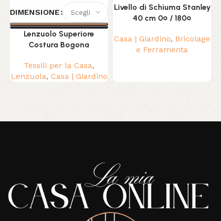
Livello di Schiuma Stanley
DIMENSIONE
40 cm 0º / 180º
Lenzuolo Superiore
Casa | Giardino
,
Bricolage
P
Costura Bogona
e Ferramenta
Tessili per la Casa
,
Lenzuola
,
Casa | Giardino
Read More