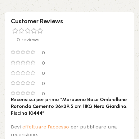
Customer Reviews
0 reviews
0
0
0
0
0
Recensisci per primo “Marbueno Base Ombrellone
Rotonda Cemento 36×29,5 cm 11KG Nero Giardino,
Piscina 10444”
Devi
effettuare l’accesso
per pubblicare una
recensione.