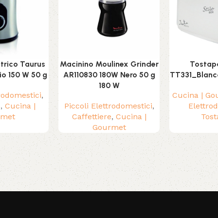
trico Taurus
Macinino Moulinex Grinder
Tostap
io 150 W 50 g
AR110830 180W Nero 50 g
TT331_Blanc
180 W
trodomestici
,
Cucina | G
e
,
Cucina |
Piccoli Elettrodomestici
,
Elettro
rmet
Caffettiere
,
Cucina |
Tost
Gourmet