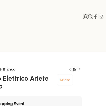
79 Bianco
 Elettrico Ariete
Ariete
o
opping Event