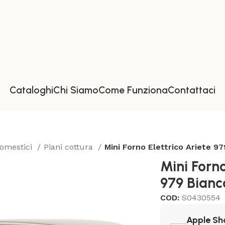
Cataloghi
Chi Siamo
Come Funziona
Contattaci
domestici
Piani cottura
Mini Forno Elettrico Ariete 9
Mini Forno
979 Bianc
COD:
S0430554
Apple Sh