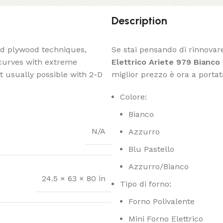
Description
ed plywood techniques,
Se stai pensando di rinnovar
 curves with extreme
Elettrico Ariete 979 Bianco
t usually possible with 2-D
miglior prezzo è ora a porta
Colore:
Bianco
N/A
Azzurro
Blu Pastello
Azzurro/Bianco
24.5 × 63 × 80 in
Tipo di forno:
Forno Polivalente
Mini Forno Elettrico