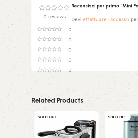
Recensisci per primo “Mini F
0 reviews
Devi
effettuare l’accesso
per
0
0
0
0
0
Related Products
SOLD OUT
SOLD OUT