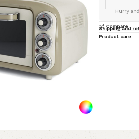
Hurry and
Compare
Shipping and re
Product care