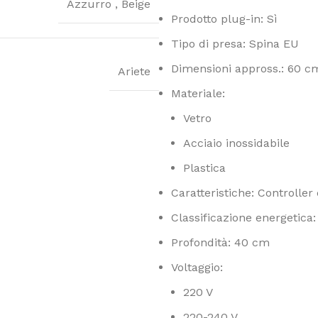
Azzurro
,
Beige
Prodotto plug-in: Sì
Tipo di presa: Spina EU
Dimensioni appross.: 60 c
Ariete
Materiale:
Vetro
Acciaio inossidabile
Plastica
Caratteristiche: Controlle
Classificazione energetica:
Profondità: 40 cm
Voltaggio:
220 V
220-240 V