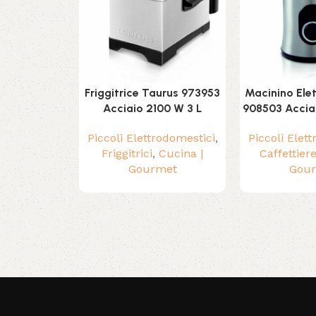
Friggitrice Taurus 973953
Macinino Elet
Acciaio 2100 W 3 L
908503 Accia
Piccoli Elettrodomestici
,
Piccoli Elet
Friggitrici
,
Cucina |
Caffettier
Gourmet
Gou
Read More