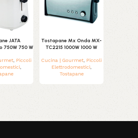
ane JATA
Tostapane Mx Onda MX-
Tritatutto
o 750W 750 W
TC2215 1000W 1000 W
Acciaio 450
ourmet
,
Piccoli
Cucina | Gourmet
,
Piccoli
Cucina | G
domestici
,
Elettrodomestici
,
Elettrodome
apane
Tostapane