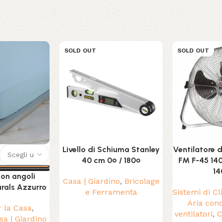
SOLD OUT
SOLD OUT
Livello di Schiuma Stanley
Ventilatore 
40 cm 0º / 180º
FM F-45 140
14
on angoli
Casa | Giardino
,
Bricolage
rals Azzurro
e Ferramenta
Sistemi di C
Aria con
r la Casa
,
ventilatori
,
C
sa | Giardino