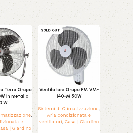
SOLD OUT
SOLD OUT
da Terra Grupo
Ventilatore Grupo FM VM-
Zaino Troll
W in metallo
140-M 50W
20 x
0 W
Sistemi di Climatizzazione
,
Casa | Giar
limatizzazione
,
Aria condizionata e
e Fe
dizionata e
ventilatori
,
Casa | Giardino
asa | Giardino