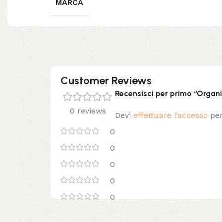
MARCA
Customer Reviews
Recensisci per primo “Organiz
0 reviews
Devi
effettuare l’accesso
per
0
0
0
0
0