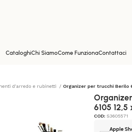
Cataloghi
Chi Siamo
Come Funziona
Contattaci
nti d'arredo e rubinetti
Organizer per trucchi Berilo 
Organizer 
6105 12,5 
COD:
S3605571
Apple Sh