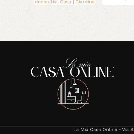
decorativi
,
Casa | Giardino
Read More
La Mia Casa Online - Via S