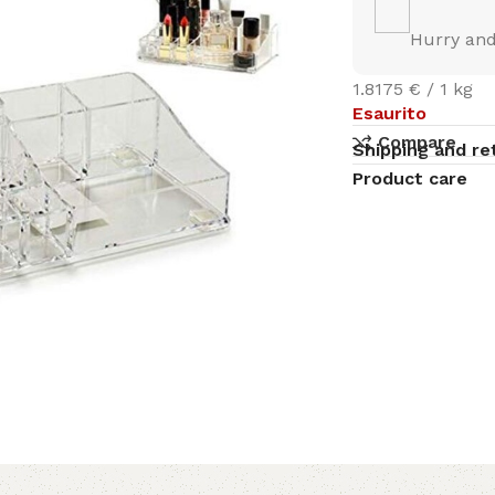
Hurry and
1.8175 € / 1 kg
Esaurito
Compare
Shipping and re
Product care