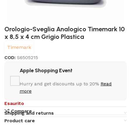
Orologio-Sveglia Analogico Timemark 10
x 8,5 x 4 cm Grigio Plastica
Timemark
COD:
S6505215
Apple Shopping Event
Hurry and get discounts up to 20%
Read
more
Esaurito
Compare
Shipping and returns
Product care