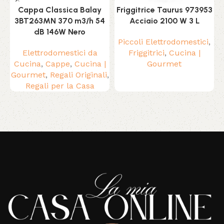
Cappa Classica Balay
Friggitrice Taurus 973953
3BT263MN 370 m3/h 54
Acciaio 2100 W 3 L
dB 146W Nero
Piccoli Elettrodomestici
,
Elettrodomestici da
Friggitrici
,
Cucina |
Cucina
,
Cappe
,
Cucina |
Gourmet
c
Gourmet
,
Regali Originali
,
Regali per la Casa
Read More