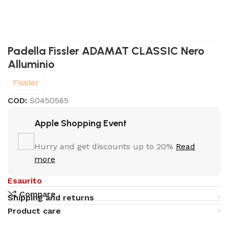
Padella Fissler ADAMAT CLASSIC Nero
Alluminio
Fissler
COD:
S0450565
Apple Shopping Event
Hurry and get discounts up to 20%
Read
more
Esaurito
Compare
Shipping and returns
Product care