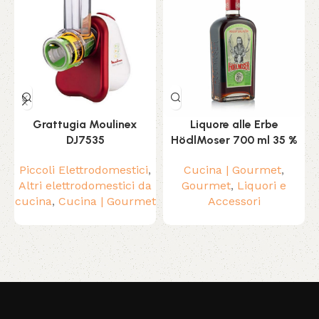
Grattugia Moulinex
Liquore alle Erbe
DJ7535
HödlMoser 700 ml 35 %
Piccoli Elettrodomestici
,
Cucina | Gourmet
,
Altri elettrodomestici da
Gourmet
,
Liquori e
cucina
,
Cucina | Gourmet
Accessori
c
Read More