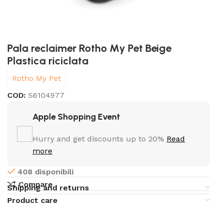
Pala reclaimer Rotho My Pet Beige
Plastica riciclata
Rotho My Pet
COD:
S6104977
Apple Shopping Event
Hurry and get discounts up to 20%
Read
more
408 disponibili
Compare
Shipping and returns
Product care