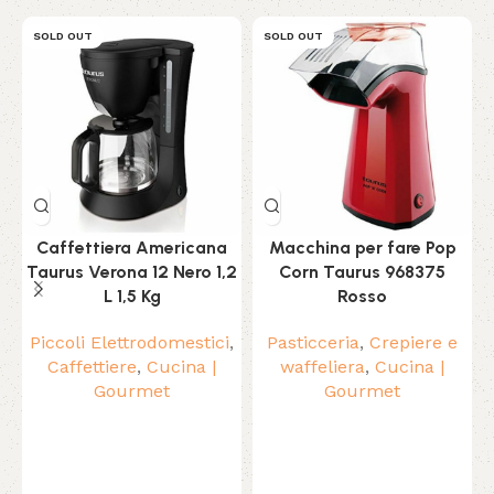
SOLD OUT
SOLD OUT
Caffettiera Americana
Macchina per fare Pop
Taurus Verona 12 Nero 1,2
Corn Taurus 968375
L 1,5 Kg
Rosso
Piccoli Elettrodomestici
,
Pasticceria
,
Crepiere e
Caffettiere
,
Cucina |
waffeliera
,
Cucina |
Gourmet
Gourmet
C