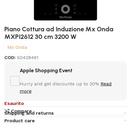
Piano Cottura ad Induzione Mx Onda
MXPI2612 30 cm 3200 W
Mx Onda
COD:
S0428481
Apple Shopping Event
Hurry and get discounts up to 20%
Read
more
Esaurito
Compare
Shipping and returns
Product care