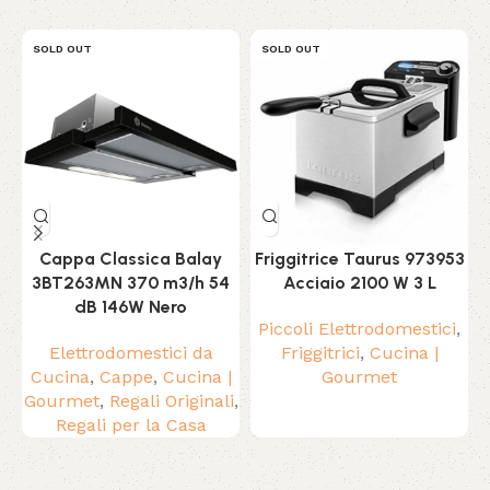
SOLD OUT
SOLD OUT
Cappa Classica Balay
Friggitrice Taurus 973953
3BT263MN 370 m3/h 54
Acciaio 2100 W 3 L
dB 146W Nero
Piccoli Elettrodomestici
,
P
Elettrodomestici da
Friggitrici
,
Cucina |
M
Cucina
,
Cappe
,
Cucina |
Gourmet
Gourmet
,
Regali Originali
,
Regali per la Casa
Read More