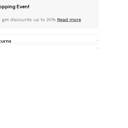
opping Event
 get discounts up to 20%
Read more
turns