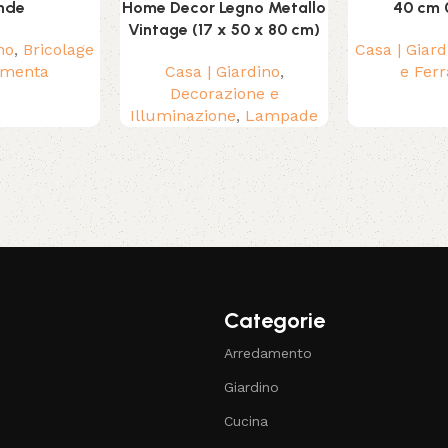
nde
Home Decor Legno Metallo
40 cm 
Vintage (17 x 50 x 80 cm)
no
,
Bricolage
Casa | Giard
amenta
Casa | Giardino
,
e Fer
Decorazione e
Illuminazione
,
Lampade
Categorie
Arredamento
Giardino
Cucina