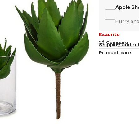
Apple Sh
Hurry and
Esaurito
Compare
Shipping and re
Product care