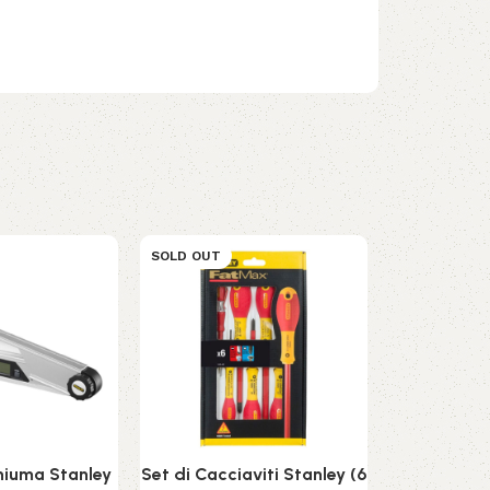
SOLD OUT
SOLD OUT
chiuma Stanley
Set di Cacciaviti Stanley (6
Tubo di 