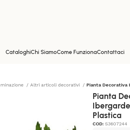
Cataloghi
Chi Siamo
Come Funziona
Contattaci
luminazione
Altri articoli decorativi
Pianta Decorativa 
Pianta De
Ibergarde
Plastica
COD:
S3607244