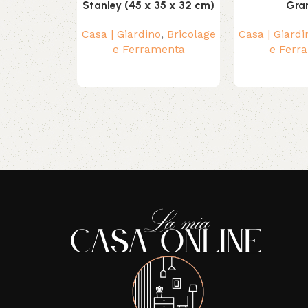
Stanley (45 x 35 x 32 cm)
Gra
Casa | Giardino
,
Bricolage
Casa | Giardi
e Ferramenta
e Ferr
Read More